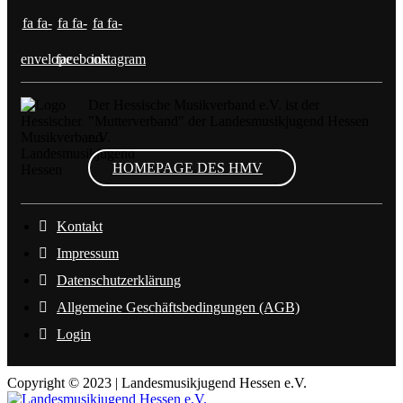
fa fa-
fa fa-
fa fa-
envelope
facebook
instagram
Der Hessische Musikverband e.V. ist der
"Mutterverband" der Landesmusikjugend Hessen
e.V.
HOMEPAGE DES HMV
Kontakt
Impressum
Datenschutzerklärung
Allgemeine Geschäftsbedingungen (AGB)
Login
Copyright © 2023 | Landesmusikjugend Hessen e.V.